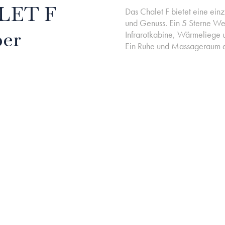
ALET F
Das Chalet F bietet eine ein
und Genuss. Ein 5 Sterne We
ber
Infrarotkabine, Wärmeliege 
Ein Ruhe und Massageraum e
t freuen.
Fitnessraum und eine hausei
Chalet F ist der perfekte Or
verwöhnen zu lassen.
RVICES
 10%
inrichtungen