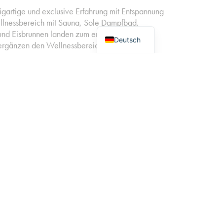
zigartige und exclusive Erfahrung mit Entspannung
llnessbereich mit Sauna, Sole Dampfbad,
English
und Eisbrunnen landen zum entspannen ein.
Deutsch
rgänzen den Wellnessbereich. Ein moderner
gene Weinlounge sind ebenfalls vorhanden. Das
t, um jeden Komfort zu genießen und sich rundum