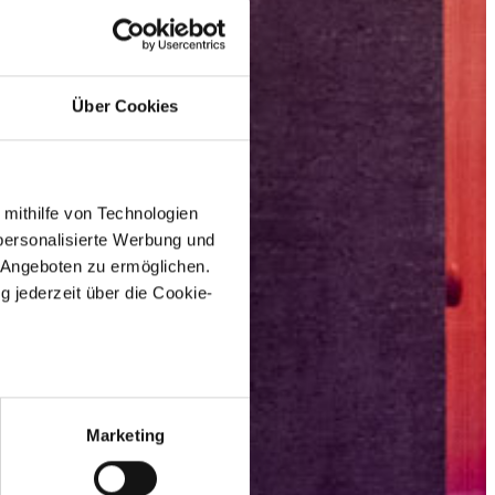
Über Cookies
 mithilfe von Technologien
personalisierte Werbung und
 Angeboten zu ermöglichen.
g jederzeit über die Cookie-
au sein können
zieren
Marketing
hre Präferenzen im
Abschnitt