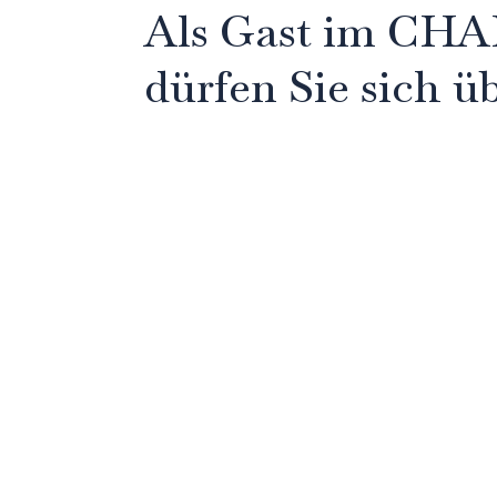
Als Gast im CH
dürfen Sie sich ü
jeglichen Komfor
INKLUSIVSE
ZUR SERVICE FEE VON
Exklusive Nutzung des Chalet und seiner E