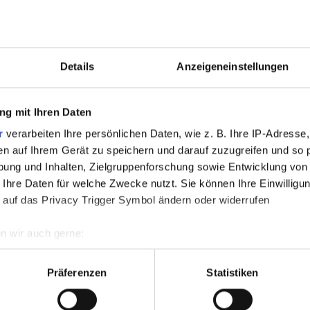
Details
Anzeigeneinstellungen
g mit Ihren Daten
r
verarbeiten Ihre persönlichen Daten, wie z. B. Ihre IP-Adresse,
en auf Ihrem Gerät zu speichern und darauf zuzugreifen und so 
ung und Inhalten, Zielgruppenforschung sowie Entwicklung von
 Ihre Daten für welche Zwecke nutzt. Sie können Ihre Einwilligun
 auf das Privacy Trigger Symbol ändern oder widerrufen
n wir auch gerne:
re geografische Lage erfassen, welche bis auf einige Meter gen
es Scannen nach bestimmten Merkmalen (Fingerprinting) identifi
Präferenzen
Statistiken
ie Ihre persönlichen Daten verarbeitet werden, und legen Sie I