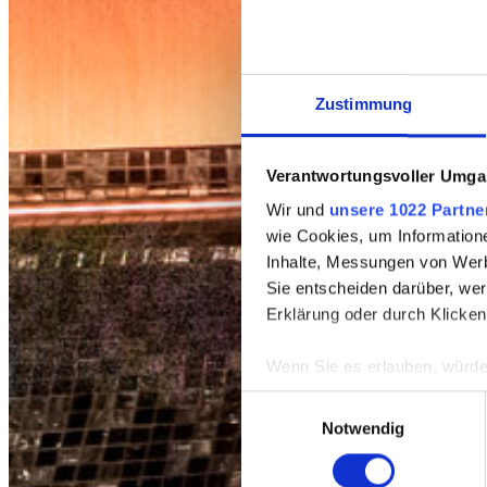
Zustimmung
Verantwortungsvoller Umgan
Wir und
unsere 1022 Partne
wie Cookies, um Information
Inhalte, Messungen von Werb
Sie entscheiden darüber, wer
Erklärung oder durch Klicken
Wenn Sie es erlauben, würde
Informationen über Ih
Einwilligungsauswahl
Ihr Gerät durch aktiv
Notwendig
Erfahren Sie mehr darüber, w
Einzelheiten
fest.