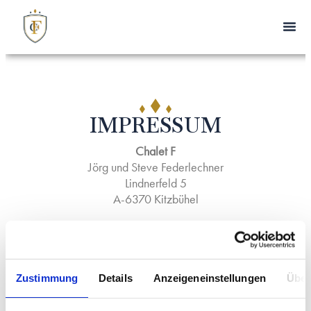
IMPRESSUM
Chalet F
Jörg und Steve Federlechner
Lindnerfeld 5
A-6370 Kitzbühel
+49 152 03462581
info@chalet-f.at
www.chalet-f.at
Zustimmung
Details
Anzeigeneinstellungen
Über
Gerichtsstand Kitzbühel
UID ATU78628825